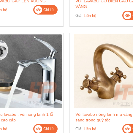
AVABO GẬP LÊN XUỐNG
VÒI LAVABO CỔ ĐIỂN CAO C
VÀNG
n hệ
Chi tiết
Giá:
Liên hệ
u lavabo , vòi nóng lạnh 1 lỗ
Vòi lavabo nóng lạnh mạ vàng
y cao cấp
sang trọng quý tộc
n hệ
Giá:
Liên hệ
Chi tiết