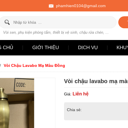
phamhien0104@gmail.com
Vòi sen, phụ kiện phòng tắm, thiết bị vệ sinh, chậu rửa chén, ...
G CHỦ
GIỚI THIỆU
DỊCH VỤ
KHU
Vòi Chậu Lavabo Mạ Màu Đồng
Vòi chậu lavabo mạ mà
Liên hệ
Giá:
Chia sẻ: