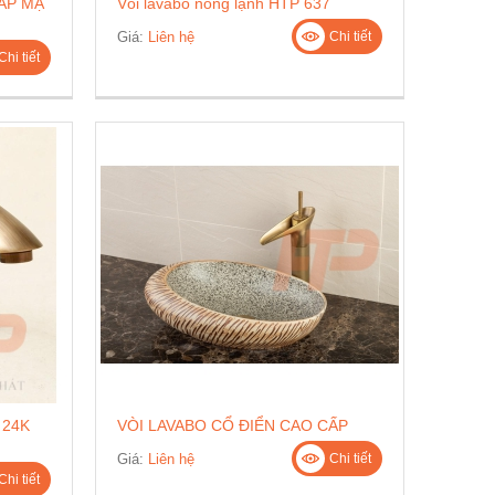
ẤP MẠ
Vòi lavabo nóng lạnh HTP 637
Giá:
Liên hệ
Chi tiết
Chi tiết
 24K
VÒI LAVABO CỔ ĐIỂN CAO CẤP
Giá:
Liên hệ
Chi tiết
Chi tiết