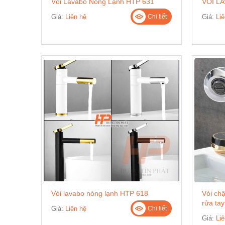
Vòi Lavabo Nóng Lạnh HTP 631
VÒI L
Giá:
Liên hệ
Giá:
Liê
Chi tiết
Vòi lavabo nóng lạnh HTP 618
Vòi chậ
rửa ta
Giá:
Liên hệ
Chi tiết
Giá:
Liê