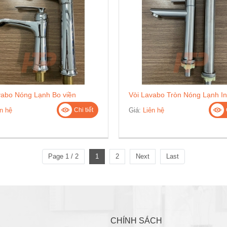
vabo Nóng Lạnh Bo viền
Vòi Lavabo Tròn Nóng Lạnh I
n hệ
Giá:
Liên hệ
Chi tiết
Page 1 / 2
1
2
Next
Last
CHÍNH SÁCH