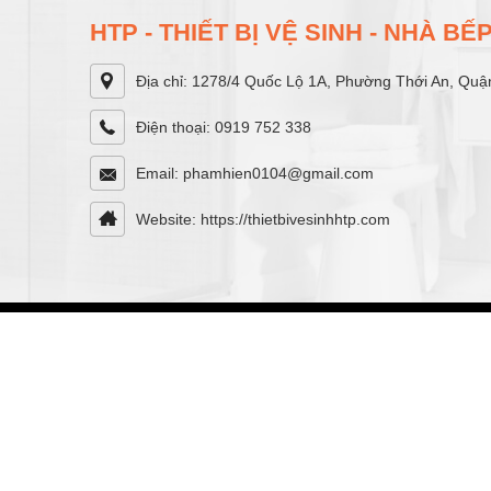
HTP - THIẾT BỊ VỆ SINH - NHÀ B
Địa chỉ: 1278/4 Quốc Lộ 1A, Phường Thới An, Quậ
Điện thoại: 0919 752 338
Email: phamhien0104@gmail.com
Website: https://thietbivesinhhtp.com
Copyright © HT Thiết Bị Vệ Sinh - Nhà Bếp Cao Cấp . All 