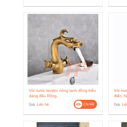
Vòi nước lavabo nóng lạnh đồng kiểu
Vòi nướ
dáng đầu Rồng
điển, h
Giá:
Liên hệ
Giá:
Liê
Chi tiết