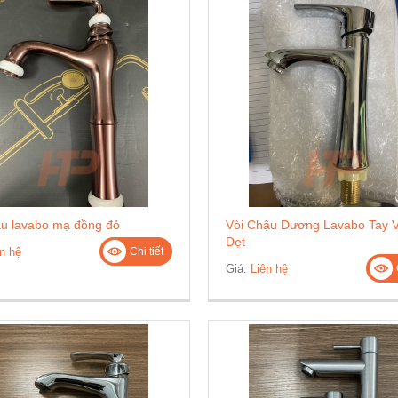
ậu lavabo mạ đồng đỏ
Vòi Chậu Dương Lavabo Tay 
Dẹt
n hệ
Chi tiết
Giá:
Liên hệ