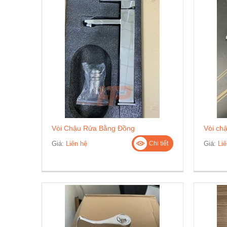
Vòi Chậu Rửa Bằng Đồng
Vòi ch
Giá:
Liên hệ
Giá:
Liê
Chi tiết