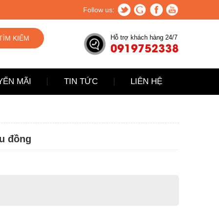
Follow us:
Hỗ trợ khách hàng 24/7
TÌM KIẾM
0919752338
YẾN MÃI
TIN TỨC
LIÊN HỆ
u đồng