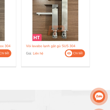
nox 304
Vòi lavabo lạnh gật gù SUS 304
Giá:
Liên hệ
Chi tiết
Chi tiết