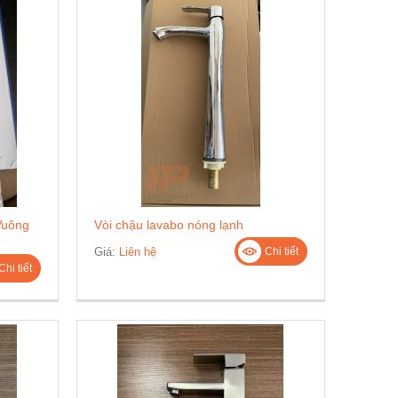
Vuông
Vòi chậu lavabo nóng lạnh
Giá:
Liên hệ
Chi tiết
Chi tiết