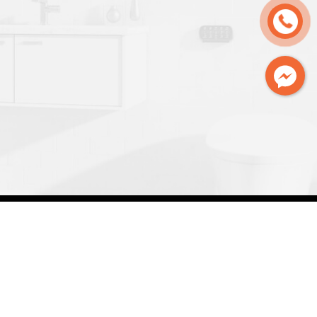
Facebook
nline: 4
|
Truy cập tuần: 2452
|
Tổng truy cập: 183810