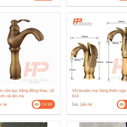
c rửa tay, bằng đồng thau, cổ
Vòi lavabo mạ Vàng thiên ng
ình cái ấm trà
614
n hệ
Giá:
Liên hệ
Chi tiết