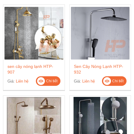
sen cây nóng lạnh HTP-
Sen Cây Nóng Lạnh HTP-
907
932
Giá:
Liên hệ
Giá:
Liên hệ
Chi tiết
Chi tiết