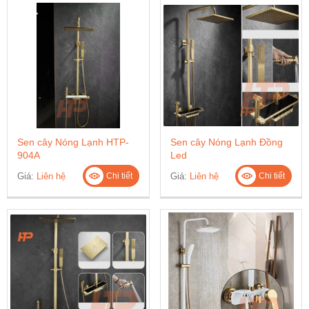
Sen cây Nóng Lạnh HTP-
Sen cây Nóng Lạnh Đồng
904A
Led
Giá:
Liên hệ
Giá:
Liên hệ
Chi tiết
Chi tiết