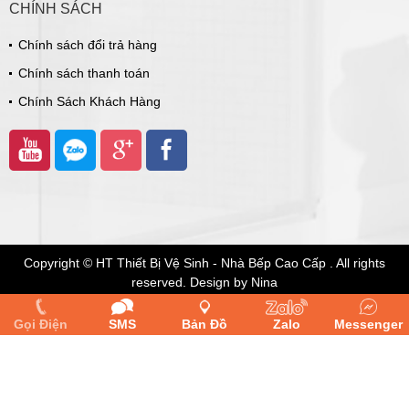
CHÍNH SÁCH
Chính sách đổi trả hàng
Chính sách thanh toán
Chính Sách Khách Hàng
Copyright © HT Thiết Bị Vệ Sinh - Nhà Bếp Cao Cấp . All rights
reserved. Design by Nina
Online: 1
|
Truy cập tuần: 2770
|
Tổng truy cập: 184128
Gọi Điện
SMS
Bản Đồ
Zalo
Messenger