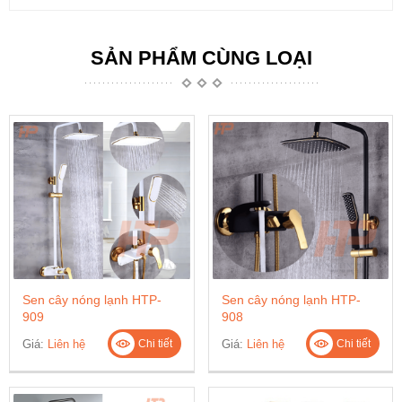
SẢN PHẨM CÙNG LOẠI
Sen cây nóng lạnh HTP-
Sen cây nóng lạnh HTP-
909
908
Giá:
Liên hệ
Giá:
Liên hệ
Chi tiết
Chi tiết