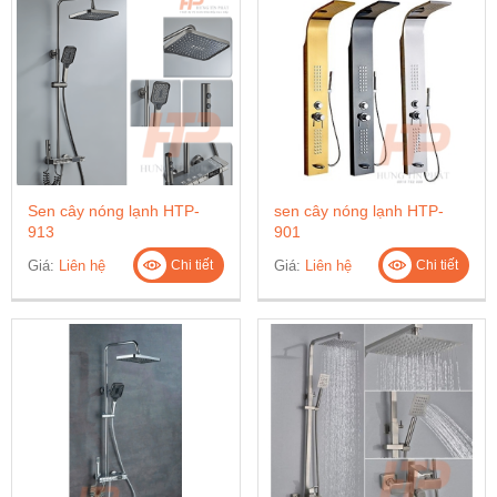
Sen cây nóng lạnh HTP-
sen cây nóng lạnh HTP-
913
901
Giá:
Liên hệ
Giá:
Liên hệ
Chi tiết
Chi tiết