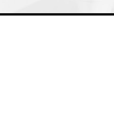
nline: 2
|
Truy cập tuần: 2698
|
Tổng truy cập: 184056