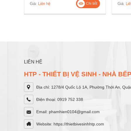
Giá:
Liên hệ
Giá:
Liê
Chi tiết
LIÊN HỆ
HTP - THIẾT BỊ VỆ SINH - NHÀ B
Địa chỉ: 1278/4 Quốc Lộ 1A, Phường Thới An, Quậ
Điện thoại: 0919 752 338
Email: phamhien0104@gmail.com
Website: https://thietbivesinhhtp.com