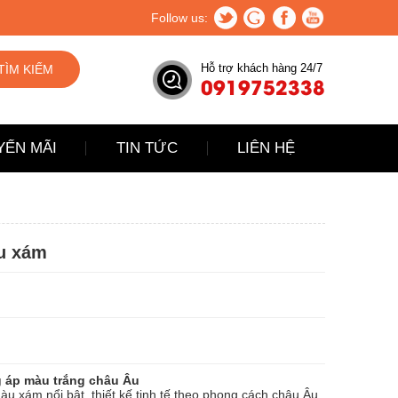
Follow us:
Hỗ trợ khách hàng 24/7
TÌM KIẾM
0919752338
YẾN MÃI
TIN TỨC
LIÊN HỆ
u xám
ng áp màu trắng châu Âu
u xám nổi bật, thiết kế tinh tế theo phong cách châu Âu