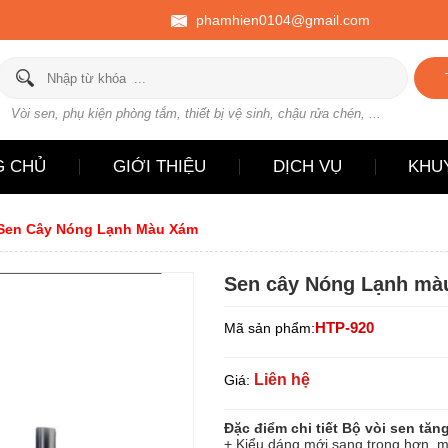
phamhien0104@gmail.com
Vòi sen, phụ kiện phòng tắm, thiết bị vệ sinh, chậu rửa chén, ...
G CHỦ
GIỚI THIỆU
DỊCH VỤ
KHU
Sen Cây Nóng Lạnh Màu Xám
Sen cây Nóng Lạnh mà
HTP-920
Mã sản phẩm:
Liên hệ
Giá:
Đặc điểm chi tiết Bộ vòi sen tă
+ Kiểu dáng mới sang trọng hơn, mà