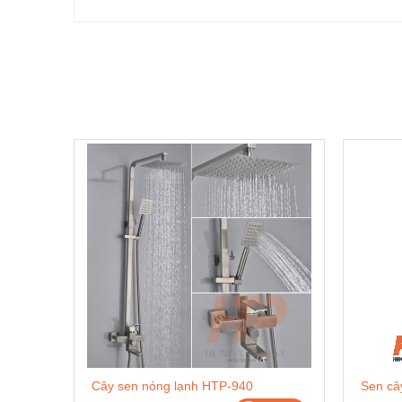
Cây sen nóng lạnh HTP-940
Sen câ