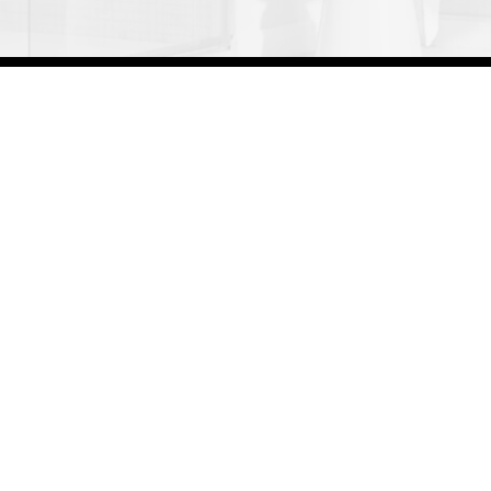
Copyright © HT Thiết Bị Vệ Sinh - Nhà Bếp Cao Cấp . All 